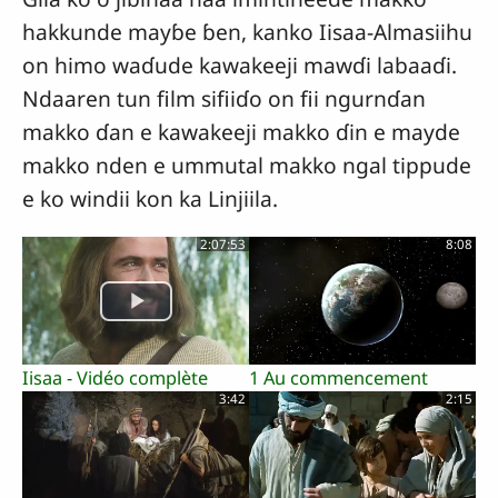
hakkunde mayɓe ɓen, kanko Iisaa-Almasiihu
on himo waɗude kawakeeji mawɗi labaaɗi.
Ndaaren tun film sifiiɗo on fii ngurnɗan
makko ɗan e kawakeeji makko ɗin e mayde
makko nden e ummutal makko ngal tippude
e ko windii kon ka Linjiila.
2:07:53
8:08
Iisaa - Vidéo complète
1 Au commencement
3:42
2:15