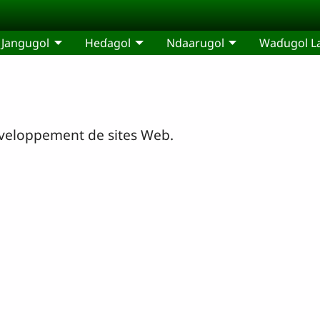
Jangugol
Heɗagol
Ndaarugol
Waɗugol L
développement de sites Web.