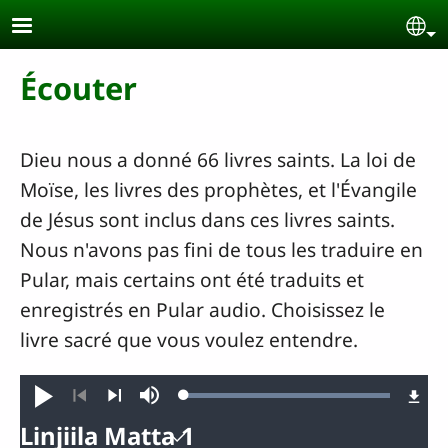
Aller au contenu principal
Se
Écouter
Dieu nous a donné 66 livres saints. La loi de
Moïse, les livres des prophètes, et l'Évangile
de Jésus sont inclus dans ces livres saints.
Nous n'avons pas fini de tous les traduire en
Pular, mais certains ont été traduits et
enregistrés en Pular audio. Choisissez le
livre sacré que vous voulez entendre.
Loaded
:
Jouer
Sourdine
100.00%
Précédent
Suivant
Linjiila Matta 1